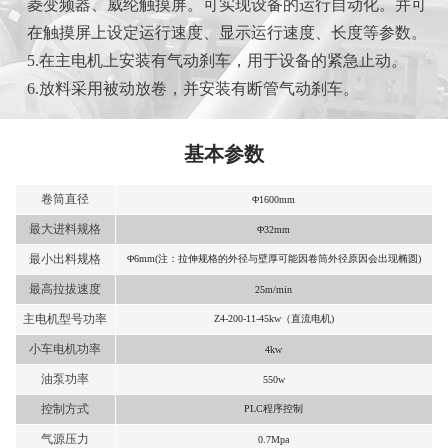
菱变频器、威纶触摸屏。可实现设备的运行自动化。并可
在触摸屏上设定运行速度、显示运行速度、长度等参数。
5.在主电机上安装有气动刹车，用于设备的紧急止动。
6.放料采用被动放卷，并安装有断管气动刹车。
基本参数
卷筒直径
Φ1600mm
最大进料规格
Φ32mm
最小出料规格
Φ6mm(注：拉伸规格的外径与壁厚可能因卷筒外径原因会出现椭圆)
最高拉拔速度
25m/min
主电机型号功率
Z4-200-11-45kw（直流电机)
小车电机功率
4kw
油泵功率
550w
控制方式
PLC程序控制
气源压力
0.7Mpa