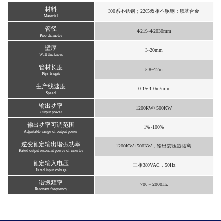
材料
300系不锈钢；2205双相不锈钢；镍基合金
Material
管径
Φ219~Φ2030mm
Pipe diameter
壁厚
3~20mm
Wall thickness
管材长度
5.8~12m
Pipe length
生产线速度
0.15~1.0m/min
Speed
输出功率
1200KW+500KW
Output power
输出功率可调范围
1%~100%
Adjustable range of output power
逆变额定输出谐振功率
1200KW+500KW，输出变压器隔离
Rated output resonant power of inverter
额定输入电压
三相380VAC，50Hz
Rated input voltage
谐振频率
700－2000Hz
Resonant frequency