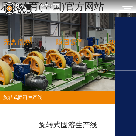
乐竞体育(中国)官方网站
效率提升
40
无需预热
随启随停
%
旋转式固溶生产线
旋转式固溶生产线