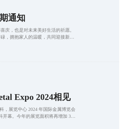
假期通知
和喜庆，也是对未来美好生活的祈愿。
忙碌，拥抱家人的温暖，共同迎接新年
25年1月23号到2025年2月5号，假期为
 Expo 2024相见
2024 年国际金属博览会
在莫斯科开幕。今年的展览面积将再增加 3