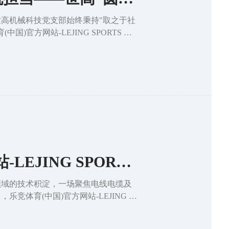
高机械科技党支部始终秉持"取之于社
)官方网站-LEJING SPORTS 的
025年，我们积极响应国家乡村振兴战
...
乐竞体育(中国)官方网站-LEJING SPORTS 闪耀巴西杜塞尔多夫展，共拓拉美焊管设备合作新蓝图
领域的技术积淀，一场聚焦电线电缆及
体育(中国)官方网站-LEJING SP
西国际电线电缆展览会（Wire SA），