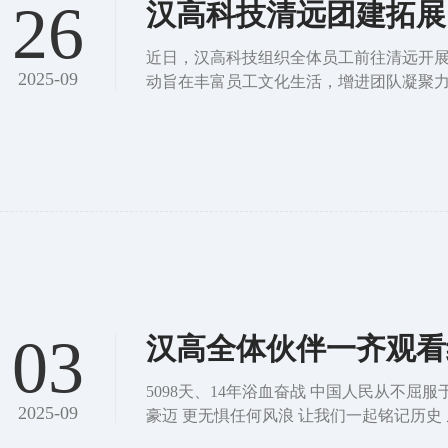
26
近日，汉高科技组织全体员工前往清远开
2025-09
动旨在丰富员工文化生活，增进团队凝聚
03
5098天、14年浴血奋战 中国人民从不屈服于任何敌人 今天的中国 江山壮丽、人民
2025-09