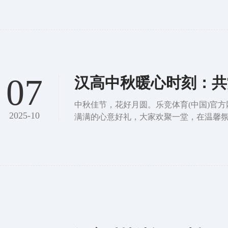
07
汉高中秋暖心时刻：共
中秋佳节，花好月圆。乐竞体育(中国)官方网站-
2025-10
满满的心意好礼，大家欢聚一堂，在温馨氛围里传递节
区门口，处处洋溢着团圆的喜悦。每一份礼品