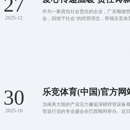
27
作为一家肩负社会责任的企业，广东顺德世
2025-12
会，回馈于社会"的经营理念，带领乐竞体育(中国
企业员工，为困难家庭送去慰问和温暖。2
略号召，聚焦贫困地区特殊困难群体的实际需
30
当南美大陆的产业活力邂逅深耕焊管设备
2025-10
管道行业的专业盛会在巴西顺利举办。近日，乐竞
ORTS 亮相由杜塞尔多夫展览公司主办的巴
携贴合区域需求的焊管设备解决方案与本...