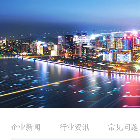
企业新闻
行业资讯
常见问题