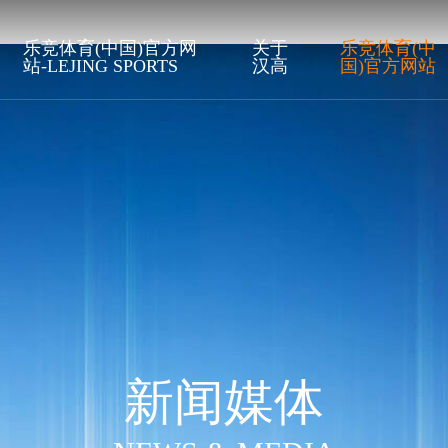
乐竞体育(中国)官方网
关于
乐竞体育(中
站-LEJING SPORTS
汉高
国)官方网站
新闻媒体