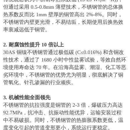
但通过采用
0.5-0.8mm
薄壁技术，不锈钢管的总体换
热系数反而比
1mm
壁厚的铜管高出
2%-8%
。同时，
不锈钢管内壁更光滑，不易结垢，长期使用后换热效
率衰减远低于铜管。
2.
耐腐蚀性提升
10
倍以上
30AS
铜镍不锈钢管通过极低碳
(C≤0.016%)
和含铜改
性技术，通过了
1680
小时中性盐雾试验，等效自然环
境使用寿命达
70
年。在沿海高盐雾、潮湿、化工等恶
劣环境中，不锈钢管的优势尤为明显，彻底解决了铜
管氧化、针孔渗漏的行业顽疾。
3.
机械性能全面领先
不锈钢管的抗拉强度是铜管的
2-3
倍，爆破压力高达
92.7MPa
，抗冲击、抗振动性能优异，运输安装过程
中不易破损。同时，不锈钢管的热膨胀系数更低，温
度变化引起的管道变形更小，系统运行更稳定。