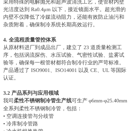
采用特殊的电解抛光和超声波清洗工艺，使管材内壁
光洁度达到
Ra0.4μm
以下，接近镜面水平。超光滑的
内壁不仅降低了冷媒流动阻力，还能有效防止油污和
杂质附着，确保制冷系统长期高效运行。
4.
全流程质量管控体系
从原材料进厂到成品出厂，建立了
23
道质量检测工
序，包括涡流探伤、水压试验、气密性试验、盐雾试
验等，确保每一根管材都符合制冷行业的严苛标准。
产品通过了
ISO9001
、
ISO14001
以及
CE
、
UL
等国际
认证。
3.2
产品系列与应用领域
我司
柔性不锈钢制冷管生产线
可生产
φ6mm-φ25.40mm
全系列柔性不锈钢制冷管，包括：
•
空调连接管与分歧管
•
冷库制冷管路