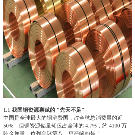
1.1
我国铜资源禀赋的
"
先天不足
"
中国是全球最大的铜消费国，占全球总消费量的近
50%
，但铜资源储量却仅占全球的
4.7%
，约
4100
万
吨金属量，位列全球第八。更严峻的是：