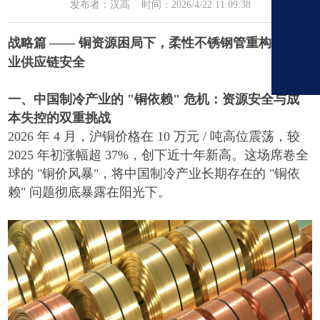
发布者：汉高 时间：2026/4/22 11:09:38
战略篇
——
铜资源困局下，柔性不锈钢管重构制冷产
业供应链安全
一、中国制冷产业的
"
铜依赖
"
危机：资源安全与成
本失控的双重挑战
2026
年
4
月，沪铜价格在
10
万元
/
吨高位震荡，较
2025
年初涨幅超
37%
，创下近十年新高。这场席卷全
球的
"
铜价风暴
"
，将中国制冷产业长期存在的
"
铜依
赖
"
问题彻底暴露在阳光下。