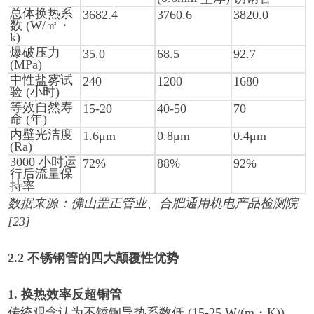
总体换热系
3682.4
3760.6
3820.0
数
(W/
㎡・
k)
爆破压力
35.0
68.5
92.7
(MPa)
中性盐雾试
240
1200
1680
验
(
小时
)
等效自然寿
15-20
40-50
70
命
(
年
)
内壁光洁度
1.6μm
0.8μm
0.4μm
(Ra)
3000
小时运
72%
88%
92%
行后流量保
持率
数据来源：佛山罡正管业、合肥通用机电产品检测院
[23]
2.2
不锈钢管的四大颠覆性优势
1.
换热效率反超铜管
传统观念认为不锈钢导热系数低
(15-25 W/(m
・
K))
，