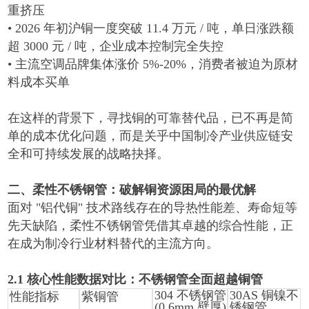
重挤压
•
2026
年初沪铜一度突破
11.4
万元
/
吨
，单日涨跌额
超
3000
元
/
吨，企业成本控制完全失控
•
主流空调品牌集体涨价
5%-20%
，消费者被迫为原材
料成本买单
在这样的背景下，寻找铜的可靠替代品，已不再是简
单的成本优化问题，而是关乎中国制冷产业供应链安
全和可持续发展的战略抉择。
二、柔性不锈钢管：破解铜资源困局的最优解
面对
"
铝代铜
"
技术路线存在的导热性能差、寿命短等
先天缺陷，柔性不锈钢管凭借其卓越的综合性能，正
在成为制冷行业材料替代的主流方向。
2.1
核心性能数据对比：不锈钢管全面超越铜管
304
不锈钢管
30AS
铜镍不
性能指标
紫铜管
(0.6mm
壁厚
)
锈钢管