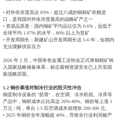
•
对外依存度高达
83%
：超过八成的铜精矿依赖进
口，是我国对外依存度最高的战略矿产之一
•
资源品质差
：国内铜矿平均品位仅为
0.6%
，远低于
全球平均
1.07%
的水平，
80%
以上为贫矿
•
开发周期长
：新建矿山开发周期长达
5-6
年，短期内
无法缓解供应压力
2026
年
2
月，中国有色金属工业协会正式将铜精矿纳
入国家战略储备体系，标志着铜资源安全已上升至国
家战略层面。
1.2
铜价暴涨对制冷行业的毁灭性冲击
铜是制冷设备的
"
筋骨
"
，在空调、冷水机组、冷库等
产品中，铜材成本占比高达
26%-40%
。铜价每上涨
1
万元
/
吨，单台
1.5
匹空调成本就增加
200-300
元。
•
2025
年铜价全年涨幅超
40%
，导致全行业利润被严